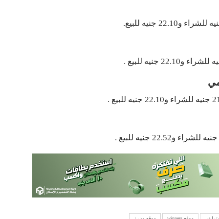
مي
ترليني
موقع winners
موقع وينرز