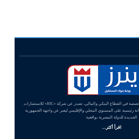
«وينرز – winners» منصة إلكترونية متخصصة في القطاع البنكي والمالي، تصدر عن شركة «BIC» للاستشارات
انة رئيسية على المستوي المحلي والإقليمي ليعبر عن واجهة الجمهورية
الجديدة للدولة المصرية بواقعية
اقرأ أكثر...