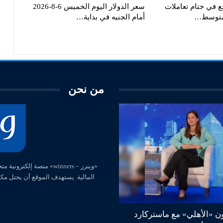
جع في ختام تعاملات
سعر الدولار اليوم الخميس 6-8-2026
 متوسط…
أمام الجنيه في بداية…
من نحن
المالية. يستهدف الموقع أن يحتل مك
ون «الأهلي» مع ماستركارد