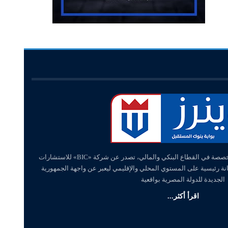
«وينرز – winners» منصة إلكترونية متخصصة في القطاع البنكي والمالي، تصدر عن شركة «BIC» للاستشارات
انة رئيسية على المستوي المحلي والإقليمي ليعبر عن واجهة الجمهورية
الجديدة للدولة المصرية بواقعية
اقرأ أكثر...