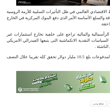
لاقتصادي العالمي في ظل التأثيرات السلبية للأزمة الروسية
ة والسلع الأساسة الأمر الذى دفع البنوك المركزية في الخارج
احقة.
أسمالية والمالية تراجع على خلفية تخارج استثمارات غير
سياسات النقدية الانكماشية التى يتبعها الفيدرالي الامريكي
لناشئة .
واسفرت السنة المالية عن تحقيق عجزا كليا في ميزان المدفوعات بلغ 10.5 مليار دولار تحقق كله تقريبا خلال النصف
موقع وينرز