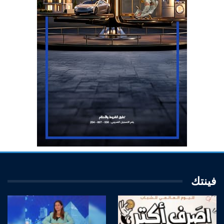
فينتك