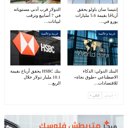
إنتيسا سان باولو يحقق
الدولار قرب أدنى مستوياته
أرباحًا بقيمة 5.6 مليارات
في 7 أسابيع وترقب
يورو في…
لبيانات…
عربية وعالمية
عربية وعالمية
البنك الدولي: الذكاء
بنك HSBC يحقق أرباح بقيمة
الاصطناعي «طوق نجاة»
10.1 مليار دولار خلال
للاقتصادات…
الربع…
السابق
التالي