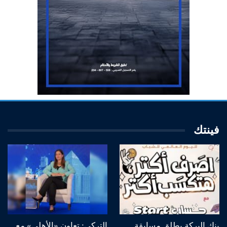
فينتك
بنك البركة يطلق مسابقة
التركي: تعاون «الأهلي» مع