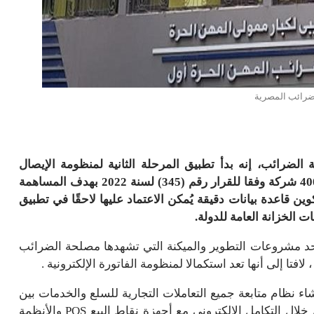
ضرائب المصرية
الضرائب، إنه بدأ تطبيق المرحلة الثانية لمنظومة الإيصال
الإلكتروني اعتبارًا من 1 أكتوبر الحالى، والتى استهدفت 400 شركة وفقا للقرار رقم (345) لسنة 2022 بهدف المساهمة
 قاعدة بيانات دقيقة يُمكن الاعتماد عليها لاحقًا في تطبيق
ت الخزانة العامة للدولة.
أحد مشروعات التطوير والميكنة التي تشهدها مصلحة الضرائب
فتا إلى أنها تعد استكمالا لمنظومة الفاتورة الإلكترونية .
ء نظام متابعة جميع التعاملات التجارية للسلع والخدمات بين
الممولين، والمستهلكين B2C ، ويتم تنفيذ هذا النظام من خلال التكامل الإلكتروني مع أجهزة نقاط البيع POS والأنظمة