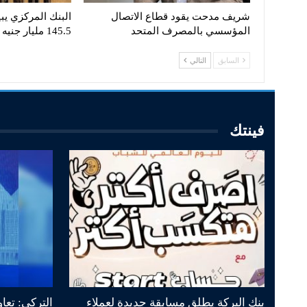
شريف مدحت يقود قطاع الاتصال
البنك المركزي يبي
المؤسسي بالمصرف المتحد
145.5 مليار جنيه
السابق
التالي
فينتك
بنك البركة يطلق مسابقة جديدة لعملاء
التركي: تعا