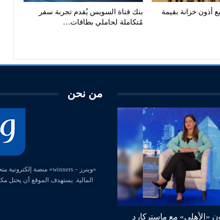
ع أذون خزانة بقيمة
بنك قناة السويس يُقدم تجربة سفر
مُتكاملة لحاملي بطاقات…
من نحن
المالية. يستهدف الموقع أن يحتل مك
ون «الأهلي» مع ماستركارد