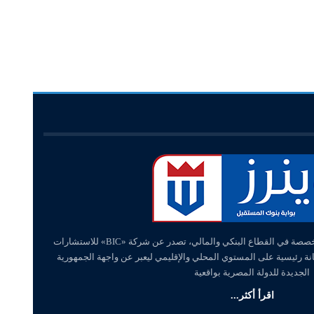
«وينرز – winners» منصة إلكترونية متخصصة في القطاع البنكي والمالي، تصدر عن شركة «BIC» للاستشارات
انة رئيسية على المستوي المحلي والإقليمي ليعبر عن واجهة الجمهورية
الجديدة للدولة المصرية بواقعية
اقرأ أكثر...