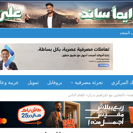
المتحد
نك المركزي
تجزئة مصرفية
بروفايل
تمويل
عربية وعال