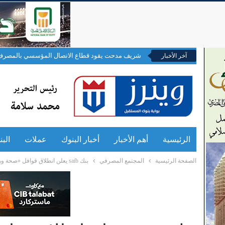
شريف مدحت يقود قطاع الاتصال المؤسسي بالمصرف 
آخر الأخبار
الرئيسية
أهم الأخبار
أخبار البنوك
عملات
الب
الصفحة الرئيسية
المجتمع المصرفي
بنك saib يعلن انطلاق قوافل «صحة وهمة» بالتعاون مع «إبراهيم بدران» للعام الثانى