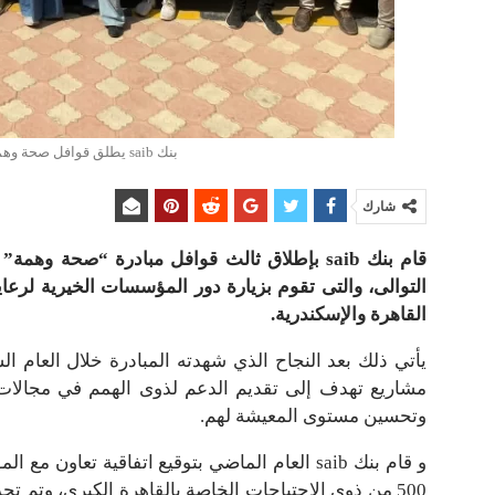
بنك saib يطلق قوافل صحة وهمة بالتعاون مع مؤسسة ابراهيم بدران
شارك
قام بنك saib بإطلاق ثالث قوافل مبادرة “صحة و
التوالى، والتى تقوم بزيارة دور المؤسسات الخيرية لرع
القاهرة والإسكندرية.
يأتي ذلك بعد النجاح الذي شهدته المبادرة خلال العام ا
مشاريع تهدف إلى تقديم الدعم لذوى الهمم في مجالات 
وتحسين مستوى المعيشة لهم.
و قام بنك saib العام الماضي بتوقيع اتفاقية تعا
500 من ذوي الإحتياجات الخاصة بالقاهرة الكبرى، وتم تج