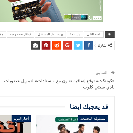
العام الثاني
بنك Saib
بوابة بنوك المستقبل
قوافل صحة وهمة
مؤس
شارك
السابق
«كونتكت» توقع إتفاقية تعاون مع «استادات» لتمويل عضويات
نادي سيتي كلوب
قد يعجبك ايضا
المسئولية المجتمعية
أخبار البنوك