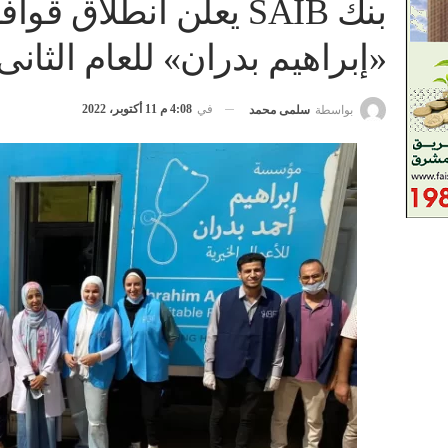
بنك SAIB يعلن انطلاق
«إبراهيم بدران» للعام الثانى
في
4:08 م 11 أكتوبر، 2022
بواسطة
سلمى محمد