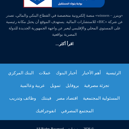
«وينرز – winners» منصة إلكترونية متخصصة في القطاع البنكي والمالي، تصدر
عن شركة «BIC» للاستشارات المالية. يستهدف الموقع أن يحتل مكانة رئيسية
على المستوي المحلي والإقليمي ليعبر عن واجهة الجمهورية الجديدة للدولة
المصرية بواقعية
اقرأ أكثر...
الرئيسية
أهم الأخبار
أخبار البنوك
عملات
البنك المركزي
تجزئة مصرفية
بروفايل
تمويل
عربية وعالمية
المسئولية المجتمعية
اقتصاد مصر
فينتك
وظائف وتدريب
المجتمع المصرفي
انفوجرافيك