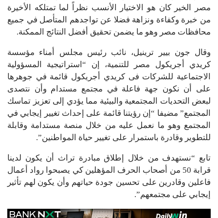
مصر الخير كان هو الاختيار الأنسب نظراً لما تمتلكه الأخيرة
من خبرة وكفاءة ونزاهة فضلا عن تواجدهم المتأصل في جميع
محافظات مصر وهو ما يضمن تحقيق أفضل النتائج الممكنة.
وقال جون بيير ترينيل، نائب رئيس مجلس أمناء مؤسسة
كريدي أجريكول مصر للتنمية، إن “استراتيجية المسؤولية
الاجتماعية للشركات فى كريدي أجريكول قائمة في جوهرها
على أن نكون جهة فاعلة في مجتمع مستدام وأن نتصدى
لبعض التحديات المجتمعية والبيئية مما يؤدي إلى تعزيز تماسك
المجتمع” مضيفا “إن رؤيتنا قائمة على إحداث تغيير إيجابي في
المجتمع وهو ما نعمل عليه من خلال منصة مستدامة وقابلة
للتطوير وقادرة باستمرار على تغيير حياة المواطنين”.
تابع “نستهدف من خلال إطلاق مبادرة تراث أن يكون لدينا
قرابة 50 من أصحاب الحرف المؤهلين كي يصبحوا رواد أعمال
فاعلين وقادرين على تحسين جودة حياتهم وأن يكون لهم تأثير
إيجابي على مجتمعهم”.