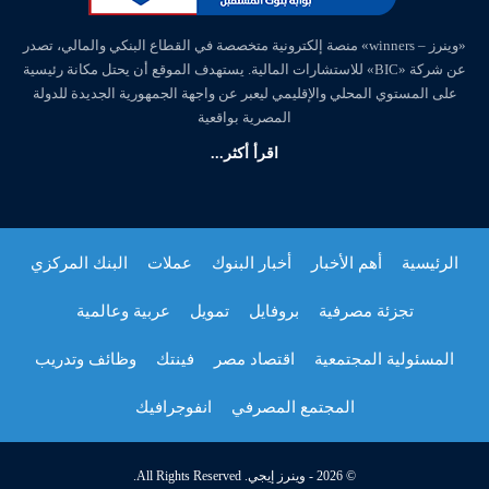
«وينرز – winners» منصة إلكترونية متخصصة في القطاع البنكي والمالي، تصدر
عن شركة «BIC» للاستشارات المالية. يستهدف الموقع أن يحتل مكانة رئيسية
على المستوي المحلي والإقليمي ليعبر عن واجهة الجمهورية الجديدة للدولة
المصرية بواقعية
اقرأ أكثر...
الرئيسية
أهم الأخبار
أخبار البنوك
عملات
البنك المركزي
تجزئة مصرفية
بروفايل
تمويل
عربية وعالمية
المسئولية المجتمعية
اقتصاد مصر
فينتك
وظائف وتدريب
المجتمع المصرفي
انفوجرافيك
© 2026 - وينرز إيجي. All Rights Reserved.