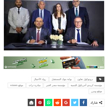
بروتوكول تعاون
بوابة بنوك المستقبل
رواد الأعمال
مؤسسة كريدي أجريكول للتنمية
مؤسسة مصر الخير
مبادرة تراث
موقع winners
موقع وينرز
شارك