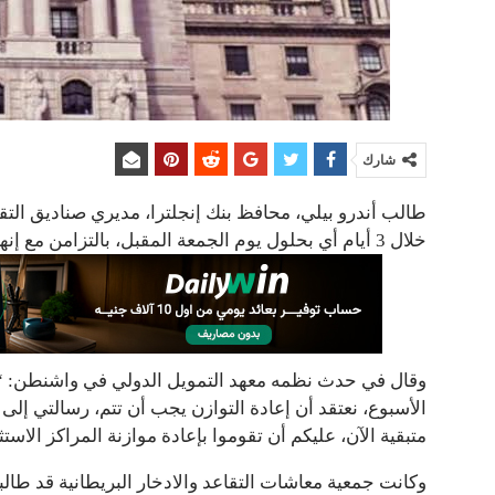
شارك
طالب أندرو بيلي، محافظ بنك إنجلترا، مديري صناديق التقا
خلال 3 أيام أي بحلول يوم الجمعة المقبل، بالتزامن مع إنهاء البنك برنامج الدعم الطارئ لسوق السندات.
وقال في حدث نظمه معهد التمويل الدولي في واشنطن: “لق
الأسبوع، نعتقد أن إعادة التوازن يجب أن تتم، رسالتي إلى ا
متبقية الآن، عليكم أن تقوموا بإعادة موازنة المراكز الاستث
وكانت جمعية معاشات التقاعد والادخار البريطانية قد طال