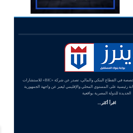
«وينرز – winners» منصة إلكترونية متخصصة في القطاع البنكي والمالي، تصدر عن شركة «BIC» للاستشارات
انة رئيسية على المستوي المحلي والإقليمي ليعبر عن واجهة الجمهورية
الجديدة للدولة المصرية بواقعية
اقرأ أكثر...