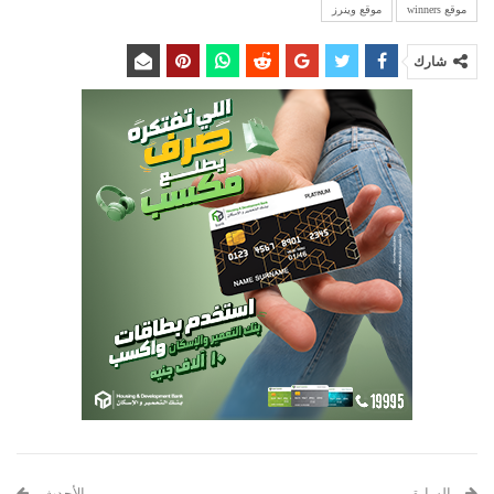
موقع winners
موقع وينرز
شارك
السابق
الأحدث