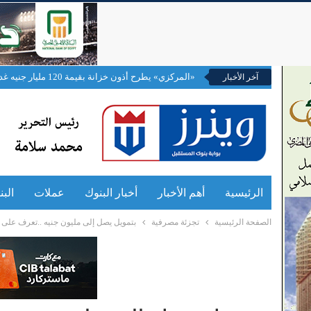
«المركزي» يطرح أذون خزانة بقيمة 120 مليار جنيه غداً
آخر الأخبار
الرئيسية
أهم الأخبار
أخبار البنوك
عملات
الب
الصفحة الرئيسية
تجزئة مصرفية
بتمويل يصل إلى مليون جنيه ..تعرف على 