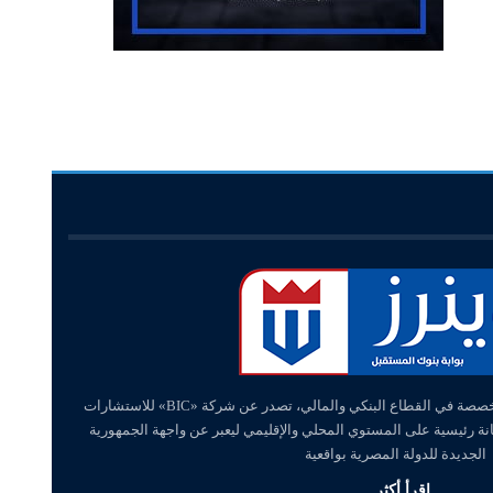
«وينرز – winners» منصة إلكترونية متخصصة في القطاع البنكي والمالي، تصدر عن شركة «BIC» للاستشارات
انة رئيسية على المستوي المحلي والإقليمي ليعبر عن واجهة الجمهورية
الجديدة للدولة المصرية بواقعية
اقرأ أكثر...