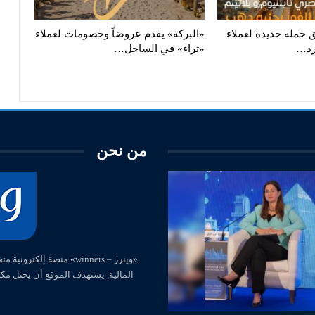
ق حملة جديدة لعملاء
«البركة» يقدم عروضاً وخصومات لعملاء
رد…
«ثراء» في الساحل…
من نحن
المالية. يستهدف الموقع أن يحتل مك