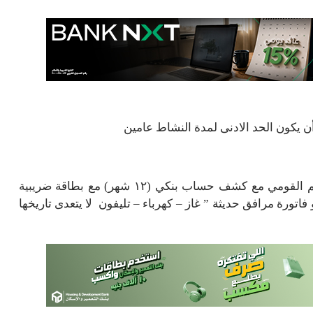
يطلب البنك من العميل المقترض صورة من بطاقة الرقم القومي مع كشف حساب بنكي (١٢ شهر) مع بطاقة ضريبية
ج سجل تجارى حديث (لا يتعدى ٣ أشهر) و فاتورة مرافق حديثة ” غاز – كهرباء – تليفون لا يتعدى تاريخها