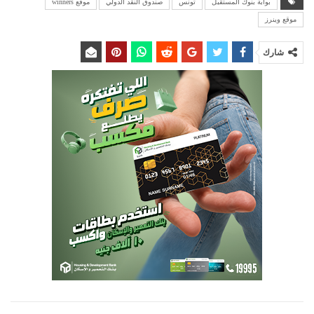
بوابة بنوك المستقبل
تونس
صندوق النقد الدولي
موقع winners
موقع وينرز
شارك