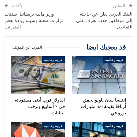
السابق
الأحدث
البنك العربي يعلن عن حاجته
وزير مالية بريطانيا: سنتخذ
إلى موظفين جدد‏.. تعرف علي
قرارات صعبة وسيتم زيادة بعض
التفاصيل
الضرائب
قد يعجبك ايضا
المزيد عن المؤلف
عربية وعالمية
عربية وعالمية
إنتيسا سان باولو يحقق
الدولار قرب أدنى مستوياته
أرباحًا بقيمة 5.6 مليارات
في 7 أسابيع وترقب
يورو في…
لبيانات…
عربية وعالمية
عربية وعالمية