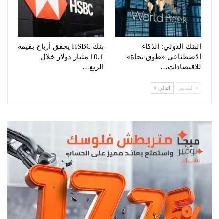
البنك الدولي: الذكاء
بنك HSBC يحقق أرباح بقيمة
الاصطناعي «طوق نجاة»
10.1 مليار دولار خلال
للاقتصادات…
الربع…
السابق
التالي