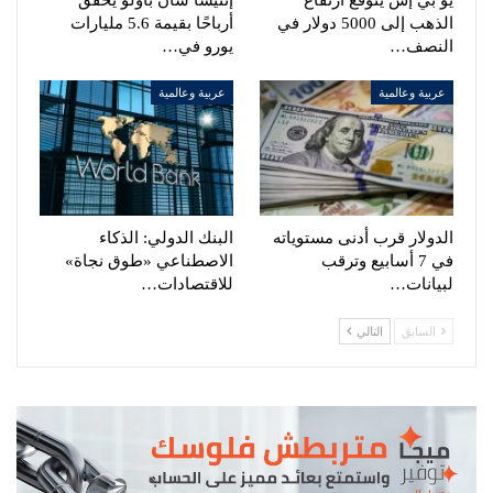
الذهب إلى 5000 دولار في
أرباحًا بقيمة 5.6 مليارات
النصف…
يورو في…
عربية وعالمية
عربية وعالمية
الدولار قرب أدنى مستوياته
البنك الدولي: الذكاء
في 7 أسابيع وترقب
الاصطناعي «طوق نجاة»
لبيانات…
للاقتصادات…
السابق
التالي