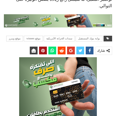
التوالي.
بوابة بنوك المستقبل
سندات الخزانة الأمريكية
موقع winners
موقع وينرز
شارك