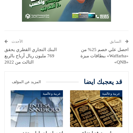
السابق
الأحدث
احصل علي خصم 25% من
البنك التجاري القطري يحقق
«Waffarha» ببطاقات ميزة
769 مليون ريال أرباح بالربع
«QNB»
الثالث من 2022
قد يعجبك ايضا
المزيد عن المؤلف
عربية وعالمية
عربية وعالمية
يو بي إس يتوقع ارتفاع
إنتيسا سان باولو يحقق