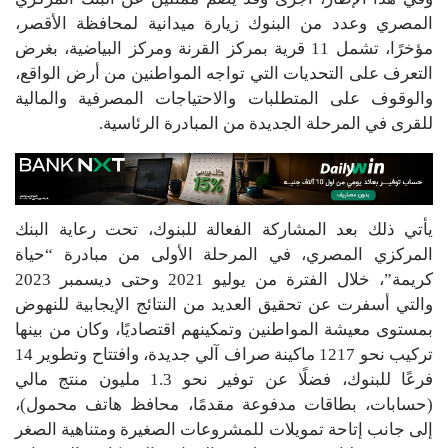
المصري وعدد من البنوك زيارة ميدانية لمحافظة الأقصر،
مؤخرًا، تشمل 11 قرية بمركز القرنة ومركز البياضية، بغرض
التعرف على التحديات التي تواجه المواطنين من أرض الواقع،
والوقوف على المتطلبات والاحتياجات المصرفية والمالية
للقرى في المرحلة الجديدة من المبادرة الرئاسية.
يأتي ذلك بعد المشاركة الفعالة للبنوك، تحت رعاية البنك
المركزي المصري، في المرحلة الأولى من مبادرة “حياة
كريمة”، خلال الفترة من يوليو 2021 وحتى ديسمبر 2023
والتي أسفرت عن تحقيق العديد من النتائج الإيجابية للنهوض
بمستوى معيشة المواطنين وتمكينهم اقتصاديًا، وكان من بينها
تركيب نحو 1217 ماكينة صراف آلي جديدة، وافتتاح وتطوير 14
فرعًا للبنوك، فضلًا عن توفير نحو 1.3 مليون منتج مالي
(حسابات، بطاقات مدفوعة مقدمًا، محافظ هاتف محمول)،
إلى جانب إتاحة تمويلات للمشروعات الصغيرة ومتناهية الصغر