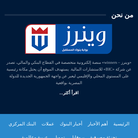
من نحن
«وينرز – winners» منصة إلكترونية متخصصة في القطاع البنكي والمالي، تصدر
عن شركة «BIC» للاستشارات المالية. يستهدف الموقع أن يحتل مكانة رئيسية
على المستوي المحلي والإقليمي ليعبر عن واجهة الجمهورية الجديدة للدولة
المصرية بواقعية
اقرأ أكثر...
الرئيسية
أهم الأخبار
أخبار البنوك
عملات
البنك المركزي
تجزئة مصرفية
بروفايل
تمويل
عربية وعالمية