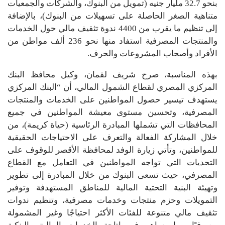
بنحو 32.7 مليار جنيه (تمويل من البنوك، والشركات والجمعيات
متناهية الصغر الحاصلة على تسهيلات من البنوك)، بالإضافة
إلى تنظيم ما يقرب من 4400 ندوة تثقيف مالي حول الخدمات
والمنتجات المصرفية استفاد منها نحو 236 ألف مواطن من
الأفراد وأصحاب المشروعات والحرف.
بهذه المناسبة، صرح شريف لقمان، وكيل محافظ البنك
المركزي المصري لقطاع الشمول المالي، أن “البنك المركزي
يستهدف تيسير حصول المواطنين على الخدمات والمنتجات
المصرفية، وتحسين مستوى معيشة المواطنين في جميع
المحافظات التي تشملها المبادرة الرئاسية (حياة كريمة)، من
خلال المشاركة الفعالة والتعرف على الاحتياجات الحقيقية
للمواطنين، وتأتي زيارة الوفد لمحافظة الأقصر للوقوف على
التحديات التي تواجه المواطنين في التعامل مع القطاع
المصرفي، حيث تسعى البنوك من خلال المبادرة إلى تطوير
وتهيئة البنية التحتية المالية للمناطق المستهدفة وتوفير
التمويلات وحزم منتجات وخدمات مصرفية، وتنظيم ندوات
تثقيف مالي متنوعة للفئات الأكثر احتياجًا وغير المشمولة