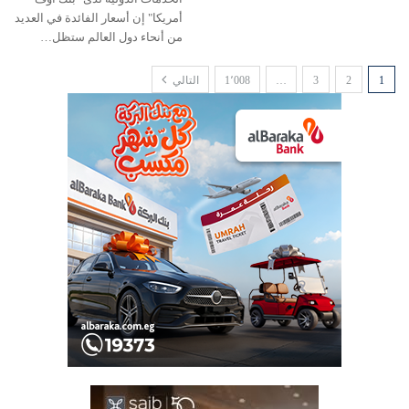
أمريكا" إن أسعار الفائدة في العديد
من أنحاء دول العالم ستظل…
1
2
3
…
1٬008
التالي