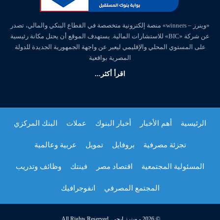
«وينرز – winners» منصة إلكترونية متخصصة في القطاع البنكي والمالي، تصدر
عن شركة «BIC» للاستشارات المالية. يستهدف الموقع أن يحتل مكانة رئيسية
على المستوي المحلي والإقليمي ليعبر عن واجهة الجمهورية الجديدة للدولة
المصرية بواقعية
اقرأ أكثر...
الرئيسية
أهم الأخبار
أخبار البنوك
عملات
البنك المركزي
تجزئة مصرفية
بروفايل
تمويل
عربية وعالمية
المسئولية المجتمعية
اقتصاد مصر
فينتك
وظائف وتدريب
المجتمع المصرفي
انفوجرافيك
© 2026 - وينرز إيجي. All Rights Reserved.