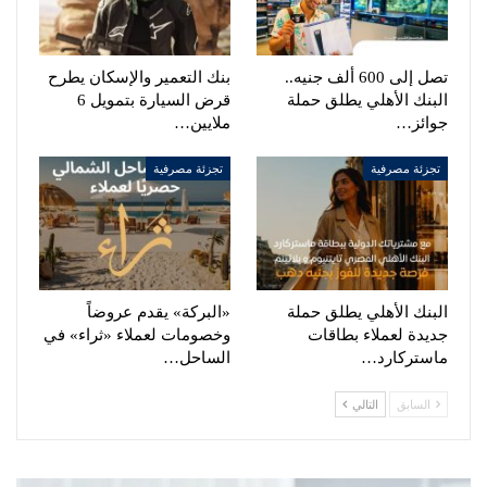
تصل إلى 600 ألف جنيه..
بنك التعمير والإسكان يطرح
البنك الأهلي يطلق حملة
قرض السيارة بتمويل 6
جوائز…
ملايين…
تجزئة مصرفية
تجزئة مصرفية
البنك الأهلي يطلق حملة
«البركة» يقدم عروضاً
جديدة لعملاء بطاقات
وخصومات لعملاء «ثراء» في
ماستركارد…
الساحل…
السابق
التالي