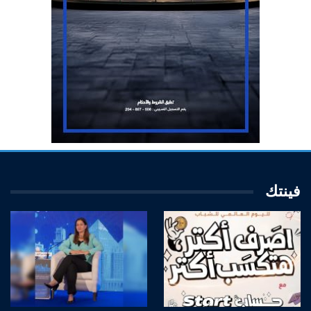
فينتك