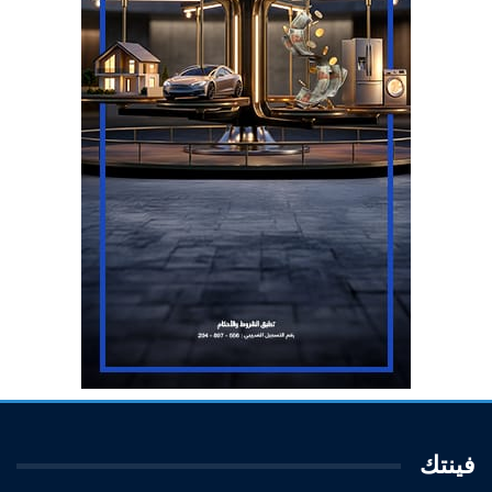
فينتك