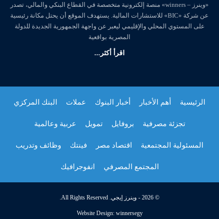
«وينرز – winners» منصة إلكترونية متخصصة في القطاع البنكي والمالي، تصدر
عن شركة «BIC» للاستشارات المالية. يستهدف الموقع أن يحتل مكانة رئيسية
على المستوي المحلي والإقليمي ليعبر عن واجهة الجمهورية الجديدة للدولة
المصرية بواقعية
اقرأ أكثر...
الرئيسية
أهم الأخبار
أخبار البنوك
عملات
البنك المركزي
تجزئة مصرفية
بروفايل
تمويل
عربية وعالمية
المسئولية المجتمعية
اقتصاد مصر
فينتك
وظائف وتدريب
المجتمع المصرفي
انفوجرافيك
© 2026 - وينرز إيجي. All Rights Reserved.
Website Design:
winnersegy