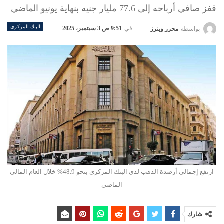
قفز صافي أرباحه إلى 77.6 مليار جنيه بنهاية يونيو الماضي
البنك المركزي
في
9:51 ص 3 سبتمبر، 2025
بواسطة
محرر وينرز
ارتفع إجمالي أرصدة الذهب لدى البنك المركزي بنحو 48.9% خلال العام المالي
الماضي
شارك