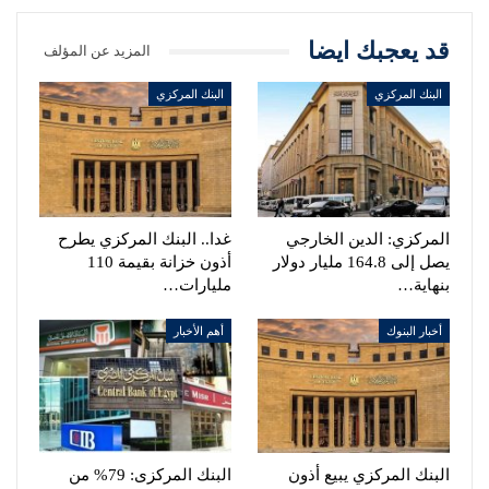
قد يعجبك ايضا
المزيد عن المؤلف
البنك المركزي
البنك المركزي
المركزي: الدين الخارجي
غدا.. البنك المركزي يطرح
يصل إلى 164.8 مليار دولار
أذون خزانة بقيمة 110
بنهاية…
مليارات…
أخبار البنوك
أهم الأخبار
البنك المركزي يبيع أذون
البنك المركزى: 79% من