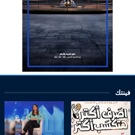
فينتك