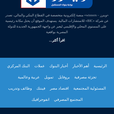
«وينرز – winners» منصة إلكترونية متخصصة في القطاع البنكي والمالي، تصدر
عن شركة «BIC» للاستشارات المالية. يستهدف الموقع أن يحتل مكانة رئيسية
على المستوي المحلي والإقليمي ليعبر عن واجهة الجمهورية الجديدة للدولة
المصرية بواقعية
اقرأ أكثر...
الرئيسية
أهم الأخبار
أخبار البنوك
عملات
البنك المركزي
تجزئة مصرفية
بروفايل
تمويل
عربية وعالمية
المسئولية المجتمعية
اقتصاد مصر
فينتك
وظائف وتدريب
المجتمع المصرفي
انفوجرافيك