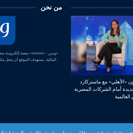
من نحن
المالية. يستهدف الموقع أن يحتل مك
ون «الأهلي» مع ماستركارد
جديدة أمام الشركات المصرية
العالمية
زي
تجزئة مصرفية
بروفايل
تمويل
عربية وعالمية
المسئولية ال