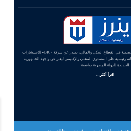
«وينرز – winners» منصة إلكترونية متخصصة في القطاع البنكي والمالي، تصدر عن شركة «BIC» للاستشارات
انة رئيسية على المستوي المحلي والإقليمي ليعبر عن واجهة الجمهورية
الجديدة للدولة المصرية بواقعية
اقرأ أكثر...
مجتمعية
اقتصاد مصر
فينتك
وظائف وتدريب