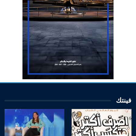
فينتك