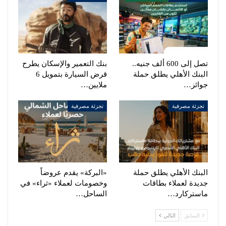
تصل إلى 600 ألف جنيه..
بنك التعمير والإسكان يطرح
البنك الأهلي يطلق حملة
قرض السيارة بتمويل 6
جوائز…
ملايين…
تجزئة مصرفية
تجزئة مصرفية
البنك الأهلي يطلق حملة
«البركة» يقدم عروضاً
جديدة لعملاء بطاقات
وخصومات لعملاء «ثراء» في
ماستركارد…
الساحل…
السابق
التالي