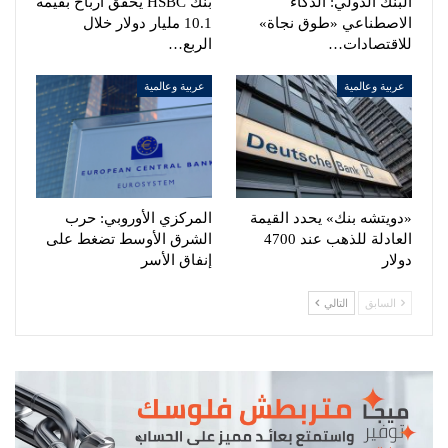
البنك الدولي: الذكاء
بنك HSBC يحقق أرباح بقيمة
الاصطناعي «طوق نجاة»
10.1 مليار دولار خلال
للاقتصادات…
الربع…
عربية وعالمية
عربية وعالمية
«دويتشه بنك» يحدد القيمة
المركزي الأوروبي: حرب
العادلة للذهب عند 4700
الشرق الأوسط تضغط على
دولار
إنفاق الأسر
السابق
التالي