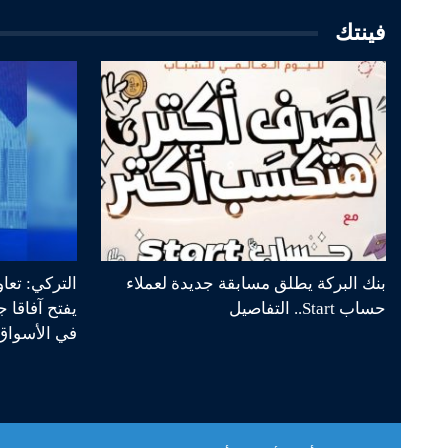
فينتك
بنك البركة يطلق مسابقة جديدة لعملاء
التركي: تعا
حساب Start.. التفاصيل
يفتح آفاقا 
في الأسواق 