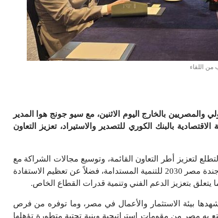
 من اللقاء
ي والمصريين بالخارج اليوم الاثنين، مع سيو جونج هوا المدير
اقتصادية بالبنك الكوري للتصدير والاستيراد، تعزيز التعاون
لتطلع لتعزيز أطر التعاون القائمة، وتوسيع مجالات الشراكة مع
البنك خلال المرحلة المقبلة، بما يسهم في دعم أولويات أجندة مصر 2030 للتنمية المستدامة، فضلاً عن تعظيم الاستفادة
ما يتعلق بتعزيز الدعم الفني وتنمية قدرات القطاع الخاص.
شهدها بيئة الاستثمار والأعمال في مصر، وما توفره من فرص
ع به مصر من مقومات استراتيجية وبنية تحتية متطورة تؤهلها