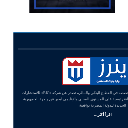
«وينرز – winners» منصة إلكترونية متخصصة في القطاع البنكي والمالي، تصدر عن شركة «BIC» للاستشارات
انة رئيسية على المستوي المحلي والإقليمي ليعبر عن واجهة الجمهورية
الجديدة للدولة المصرية بواقعية
اقرأ أكثر...