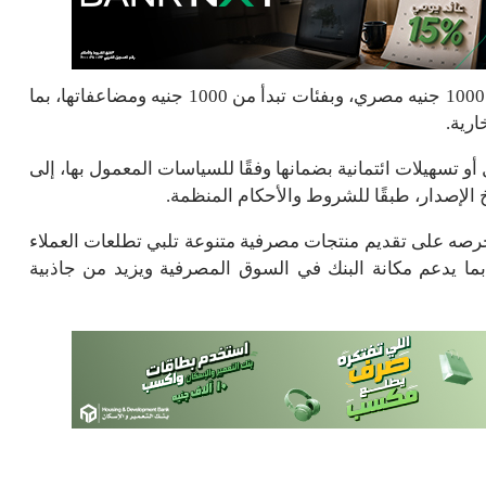
وتصدر الشهادة لمدة ثلاث سنوات، بحد أدنى للشراء يبلغ 1000 جنيه مصري، وبفئات تبدأ من 1000 جنيه ومضاعفاتها، بما
ارية.
و تسهيلات ائتمانية بضمانها وفقًا للسياسات المعمول بها، إلى
 الإصدار، طبقًا للشروط والأحكام المنظمة.
في إطار حرصه على تقديم منتجات مصرفية متنوعة تلبي تطلعات العملاء
ا يدعم مكانة البنك في السوق المصرفية ويزيد من جاذبية