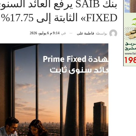
FIXED» الثابتة إلى 17.75% يصرف شهريا
في
9:14 م 6 يوليو، 2026
بواسطة
فاطمة على