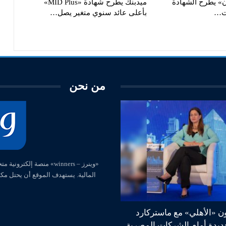
ن» يطرح الشهادة
ميدبنك يطرح شهادة «MID Plus»
بت…
بأعلى عائد سنوي متغير يصل…
من نحن
المالية. يستهدف الموقع أن يحتل مك
ون «الأهلي» مع ماستركارد
جديدة أمام الشركات المصرية