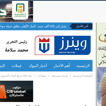
تصل إلى 600 ألف جنيه.. البنك الأهلي يطلق حملة جوائز لحاملي بطاقات الائتمان والخصم المباشر
آخر الأخبار
الرئيسية
أهم الأخبار
أخبار البنوك
عملات
الب
الصفحة الرئيسية
تجزئة مصرفية
شهادات
بنك saib يرفع العائد السنوي على شهادة «Prime Fixed» الثابتة إلى 17.75% يصرف شهريا