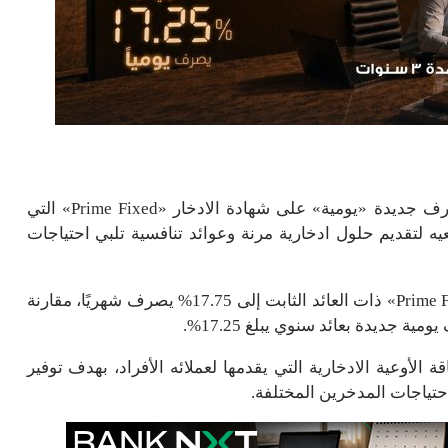
قرر بنك saib تعديل سعر العائد الثابت وإضافة دورية صرف جديدة «يومية» على شهادة الادخار «Prime Fixed» التي
ه لتقديم حلول ادخارية مرنة وعوائد تنافسية تلبي احتياجات
وأوضح البنك أنه تم رفع العائد السنوي على شهادة «Prime Fixed» ذات العائد الثابت إلى 17.75% يصرف شهريًا، مقارنة
دة «Prime Fixed» تأتي ضمن باقة الأوعية الادخارية التي يقدمها لعملائه الأفراد، بهدف توفير
حتياجات المدخرين المختلفة.