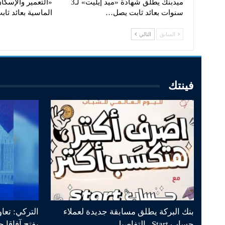
ميدبنك يطلق شهادة «ميد إيليت» لـ3
«التعمير والإسكا
سنوات بعائد ثابت يصل…
الماسية بعائد ثا
السابق
التالي
فينتك
بنك البركة يطلق مسابقة جديدة لعملاء
التركي: تعا
حساب Start.. التفاصيل
يفتح آفاقا 