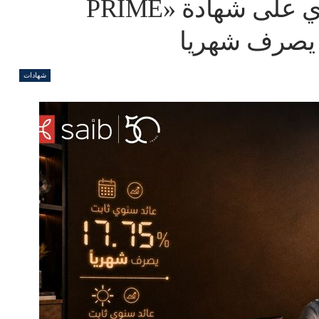
بنك SAIB يرفع العائد السنوي على شهادة «PRIME
شهادات