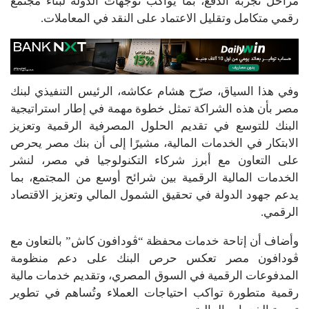
مراحل تجربة الدفع، بما يواكب توجهات الدولة لبناء مجتمع
رقمي متكامل وتقليل الاعتماد على النقد في المعاملات.
وفي هذا السياق، صرّح هشام عكاشه، الرئيس التنفيذي لبنك
مصر بأن هذه الشراكة تمثل خطوة مهمة في إطار استراتيجية
البنك للتوسع في تقديم الحلول المصرفية الرقمية وتعزيز
الابتكار في الخدمات المالية، مشيرًا إلى أن بنك مصر يحرص
على التعاون مع أبرز شركاء التكنولوجيا في مصر، لنشر
الخدمات المالية الرقمية بين شرائح أوسع من المجتمع، بما
يدعم جهود الدولة في تحقيق الشمول المالي وتعزيز الاقتصاد
الرقمي.
وأضاف أن إتاحة خدمات محفظة “ڤودافون كاش” بالتعاون مع
ڤودافون مصر تعكس حرص البنك على دعم منظومة
المدفوعات الرقمية في السوق المصري، وتقديم خدمات مالية
رقمية متطورة تواكب احتياجات العملاء وتُساهم في تطوير