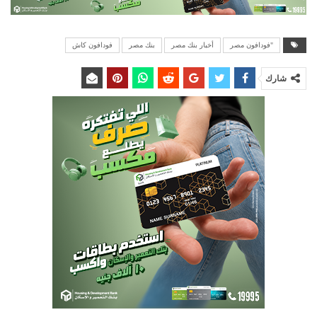
"فودافون مصر
أخبار بنك مصر
بنك مصر
فودافون كاش
شارك