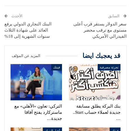
السابق
الأحدث
سعر الدولار يستقر قرب أعلى
البنك التجاري الدولي يرفع
مستوى مع ترقب محضر
العائد على شهادة الثلاث
الفيدرالي الأمريكي
سنوات الشهرية إلى 18%
قد يعجبك ايضا
المزيد عن المؤلف
تجزئة مصرفية
فينتك
بنك البركة يطلق مسابقة
التركي: تعاون «الأهلي» مع
جديدة لعملاء حساب Start..
ماستركارد يفتح آفاقا
…
جديدة…
فينتك
أخبار البنوك