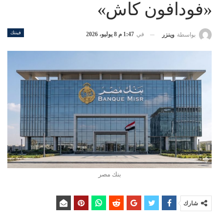
«فودافون كاش»
فينتك
في
1:47 م 8 يوليو، 2026
بواسطة
وينزر
بنك مصر
شارك