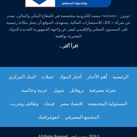
«وينرز – winners» منصة إلكترونية متخصصة في القطاع البنكي والمالي، تصدر
عن شركة «BIC» للاستشارات المالية. يستهدف الموقع أن يحتل مكانة رئيسية
على المستوي المحلي والإقليمي ليعبر عن واجهة الجمهورية الجديدة للدولة
المصرية بواقعية
اقرأ أكثر...
الرئيسية
أهم الأخبار
أخبار البنوك
عملات
البنك المركزي
تجزئة مصرفية
بروفايل
تمويل
عربية وعالمية
المسئولية المجتمعية
اقتصاد مصر
فينتك
وظائف وتدريب
المجتمع المصرفي
انفوجرافيك
© 2026 - وينرز إيجي. All Rights Reserved.