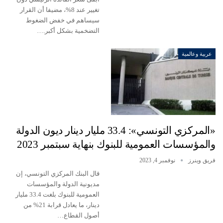
تغيير عند 8%، مضيفا أن القرار
سيساهم في خفض الضغوط
التضخمية بشكل أكبر.…
عربية وعالمية
«المركزي التونسي»: 33.4 مليار دينار ديون الدولة
والمؤسسات العمومية للبنوك بنهاية سبتمبر 2023
فريق وينرز
نوفمبر 4, 2023
قال البنك المركزي التونسي، إن
مديونية الدولة والمؤسسات
العمومية للبنوك بلغت 33.4 مليار
دينار، ما يعادل قرابة 21% من
أصول القطاع…