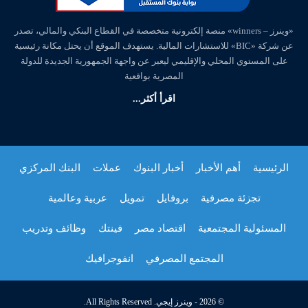
«وينرز – winners» منصة إلكترونية متخصصة في القطاع البنكي والمالي، تصدر
عن شركة «BIC» للاستشارات المالية. يستهدف الموقع أن يحتل مكانة رئيسية
على المستوي المحلي والإقليمي ليعبر عن واجهة الجمهورية الجديدة للدولة
المصرية بواقعية
اقرأ أكثر...
الرئيسية
أهم الأخبار
أخبار البنوك
عملات
البنك المركزي
تجزئة مصرفية
بروفايل
تمويل
عربية وعالمية
المسئولية المجتمعية
اقتصاد مصر
فينتك
وظائف وتدريب
المجتمع المصرفي
انفوجرافيك
© 2026 - وينرز إيجي. All Rights Reserved.