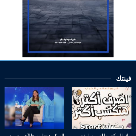
فينتك
بنك البركة يطلق مسابقة
التركي: تعاون «الأهلي» مع