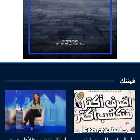
فينتك
بنك البركة يطلق مسابقة
التركي: تعاون «الأهلي» مع