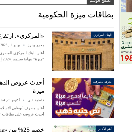
تصفح الوسم
بطاقات ميزة الحكومية
«المركزي»: ارتفاع عدد
البنك المركزي
محرر وينرز
يونيو 11, 2025
أعلن البنك المركزي المصري 
“ميزة” بنهاية سبتمبر 2024 إلى 41…
أحدث عروض الذهب
تجزئة مصرفية
ميزة
فاطمة على
أكتوبر 23, 2024
أعلن مصرف أبوظبي الإسلامي
أحدث عروضه على بطاقات "م
أهم الأخبار