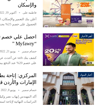
والإسكان
فاطمة على
أكتوبر 19, 2022
أعلن بنك التعمير والإسكان،
الحصول على خصم 25% بحد أقصى 100…
أهم الأخبار
“‎ Myfawry”‏
حسام سمير
يونيو 21, 2022
كشف بنك saib عن
على خصم 20% عند الدفع ببطاقات…
المركزي: إتاحة بط
أخبار البنوك
الإمارات والأردن قر
حسام سمير
يونيو 8, 2022
أكد المهندس إيهاب نصر وكيل 
الدراسات النهائية لإتاحة اس