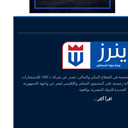
«وينرز – winners» منصة إلكترونية متخصصة في القطاع البنكي والمالي، تصدر عن شركة «BIC» للاستشارات
انة رئيسية على المستوي المحلي والإقليمي ليعبر عن واجهة الجمهورية
الجديدة للدولة المصرية بواقعية
اقرأ أكثر...