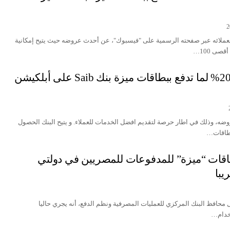
 لعملائه عبر صفحته الرسمية على "فيسبوك"، عن أحدث عروضه حيث يتيح إمكانية
احصل علي خصم 20% لما تدفع ببطاقات ميزة بنك Saib على أبلكيشن
 أحدث عروضه، وذلك في اطار حرصة لتقديم افضل الخدمات للعملاء. و يتيح البنك‏ الحصول
اقات “ميزة” للمدفوعات للمصريين في دولتي
يبا
محافظ البنك المركزي للعمليات المصرفية ونظم الدفع، أنه يجري حاليا
تخدام…