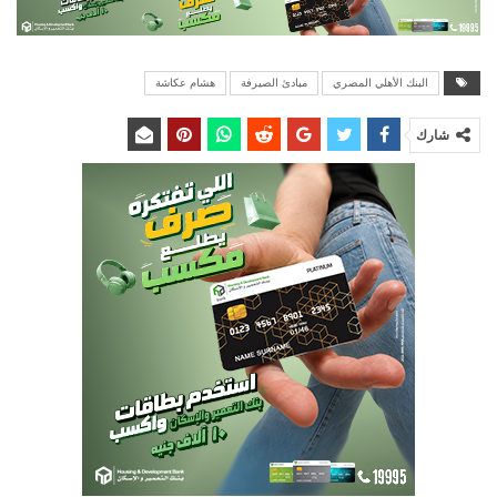
البنك الأهلي المصري
مبادئ الصيرفة
هشام عكاشة
شارك