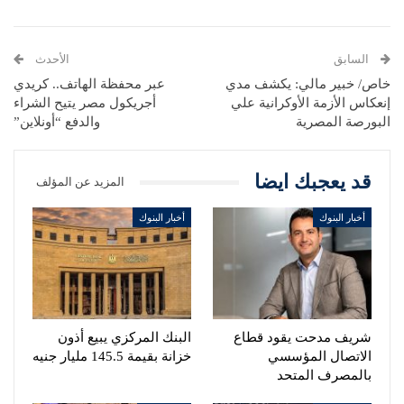
السابق
الأحدث
خاص/ خبير مالي: يكشف مدي
عبر محفظة الهاتف.. كريدي
إنعكاس الأزمة الأوكرانية علي
أجريكول مصر يتيح الشراء
البورصة المصرية
والدفع “أونلاين”
قد يعجبك ايضا
المزيد عن المؤلف
أخبار البنوك
أخبار البنوك
شريف مدحت يقود قطاع
البنك المركزي يبيع أذون
الاتصال المؤسسي
خزانة بقيمة 145.5 مليار جنيه
بالمصرف المتحد