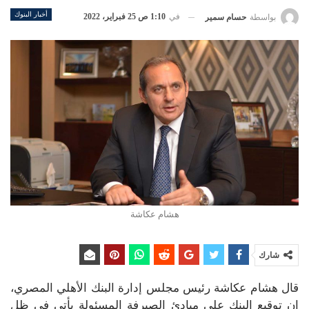
أخبار البنوك
في
1:10 ص 25 فبراير، 2022
بواسطة
حسام سمير
هشام عكاشة
شارك
قال هشام عكاشة رئيس مجلس إدارة البنك الأهلي المصري،
إن توقيع البنك على مبادئ الصيرفة المسئولة يأتي في ظل