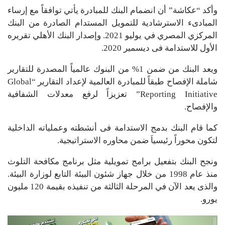
وأكد “عكاشة” أن انضمام البنك للمبادرة يأتي توافقاً مع إرساء
المبادىء الاسترشادية للتمويل المستدام الصادرة من البنك
المركزي المصري في يوليو 2021. وإصدار البنك الأهلي تقريره
الأول للاستدامة فى ديسمير 2020.
ويعد البنك من ضمن 1% من البنوك عالمياً المصدرة للتقارير
شاملة الإفصاح طبقاً للمبادرة العالمية لإعداد التقارير “Global
Reporting Initiative” تعزيزاً لرفع معدلات الشفافية
والإفصاح.
كما قام البنك بدمج الاستدامة فى أنشطته وعملياته الداخلية
لتكون محوراً رئيسياَ ضمن محاوره الاستراتيجية.
ونجح البنك بتفعيل برامج تمويلية مثل برنامج مكافحة التلوث
منذ عام 1998 من خلال جهاز شئون البيئة التابع لوزارة البيئة.
والذى يعد الآن في المرحلة الثالثة من تنفيذه بقيمة 120 مليون
يورو.