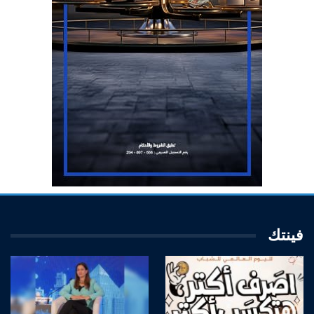
فينتك