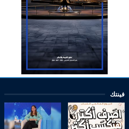
فينتك