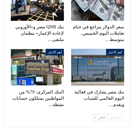
سعر الدولار يتراجع في ختام
بنك QNB مصر و«الأوروبي
تعاملات اليوم الخميس..
لإعادة الإعمار» ينظمان
متوسط…
ملتقى…
أهم الأخبار
أهم الأخبار
بنك مصر يشارك في فعالية
البنك المركزى: 79% من
اليوم العالمي للشباب
المواطنين يمتلكون حسابات
ويقدم…
نشطة…
السابق
التالي