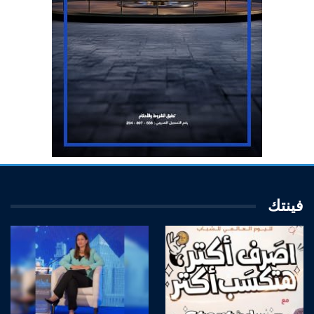
فينتك