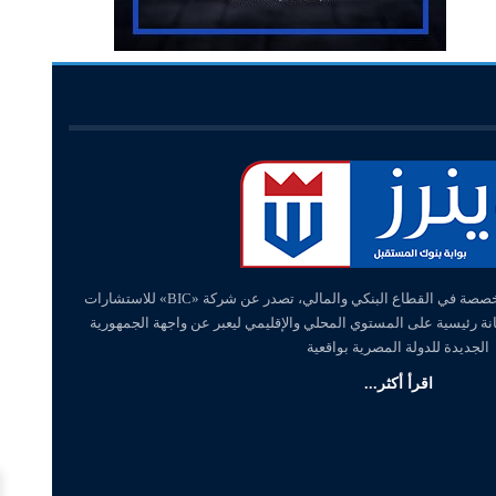
«وينرز – winners» منصة إلكترونية متخصصة في القطاع البنكي والمالي، تصدر عن شركة «BIC» للاستشارات
انة رئيسية على المستوي المحلي والإقليمي ليعبر عن واجهة الجمهورية
الجديدة للدولة المصرية بواقعية
اقرأ أكثر...