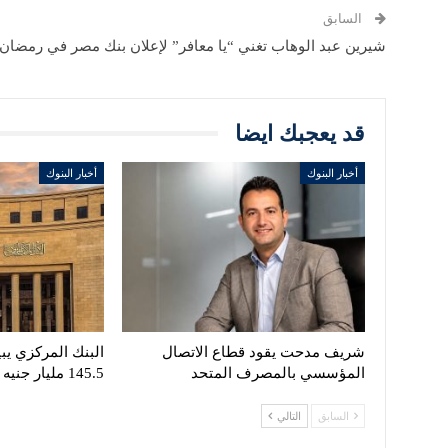
السابق
شيرين عبد الوهاب تغني “يا معافر” لإعلان بنك مصر في رمضان
قد يعجبك ايضا
أخبار البنوك
أخبار البنوك
شريف مدحت يقود قطاع الاتصال
البنك المركزي يبي
المؤسسي بالمصرف المتحد
145.5 مليار جنيه
السابق
التالي