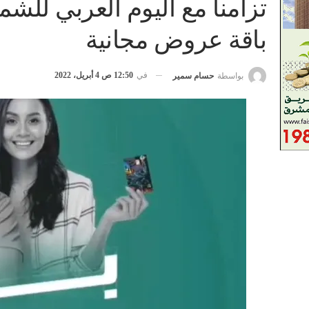
تزامناً مع اليوم العربي للش
باقة عروض مجانية
في
12:50 ص 4 أبريل، 2022
بواسطة
حسام سمير