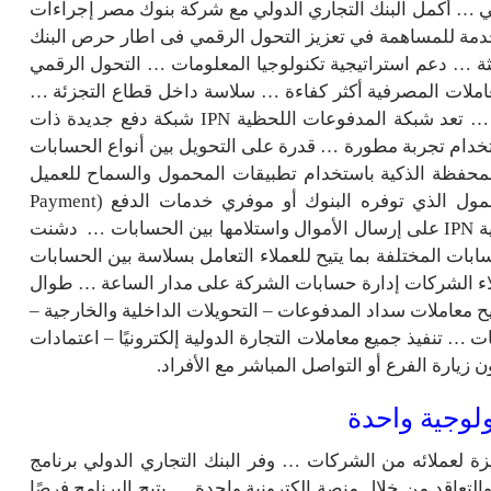
 … أكمل البنك التجاري الدولي مع شركة بنوك مصر إجراءات
دمة للمساهمة في تعزيز التحول الرقمي فى اطار حرص البنك
يثة … دعم استراتيجية تكنولوجيا المعلومات … التحول الرقمي
عاملات المصرفية أكثر كفاءة … سلاسة داخل قطاع التجزئة …
قطاع الشركات والأعمال عبر حلول مبتكرة لعملاء البنك … تعد شبكة المدفوعات اللحظية IPN شبكة دفع جديدة ذات
تخدام تجربة مطورة … قدرة على التحويل بين أنواع الحسابات
فظة الذكية باستخدام تطبيقات المحمول والسماح للعميل
بالوصول إلى حساباته بمختلف البنوك عبر تطبيق المحمول الذي توفره البنوك أو موفري خدمات الدفع (Payment
Service Providers) … لا تقتصر شبكة المدفوعات اللحظية IPN على إرسال الأموال واستلامها بين الحسابات … دشنت
ابات المختلفة بما يتيح للعملاء التعامل بسلاسة بين الحسابات
اء الشركات إدارة حسابات الشركة على مدار الساعة … طوال
تيح معاملات سداد المدفوعات – التحويلات الداخلية والخارجية –
تنفيذ جميع معاملات التجارة الدولية إلكترونيًا – اعتمادات
يارة الفرع أو التواصل المباشر مع الأفراد.
لوجية واحدة
ة لعملائه من الشركات … وفر البنك التجاري الدولي برنامج
لتعاقد من خلال منصة إلكترونية واحدة … يتيح البرنامج فرصًا