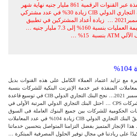
بزيادة 159% … تجاوزت قيمة المعاملات المنفذة عبر القنوات الرقمية 861 مليار جنيه نهاية شهر
ديسمبر2021 بزيادة تتجاوز 60% … شهد البنك التجاري الدولي CIB زيادة 30% في عدد مشتركي
خدمة الإنترنت البنكية للأفراد نهاية شهر ديسمبر2021 … زيادة أعداد المشتركين في تطبيق
المحفظة الذكية بنسبة 19% … تضاعفت قيمة العمليات بنسبة 160% إلى 7.3 مليار جنيه …
نسبة 15% …
1%
 مع تزايد اعتماد العملاء الكامل على هذه القنوات بديل
معاملات المنفذة عبر خدمة الإنترنت البنكية للشركات بنسبة
103% … زادت أعداد المشتركين إلى 46% نهاية شهر ديسمبر 2021… نجح البنك التجاري الدولي CIB في توسيع قاعدة
عملاء خدمة السداد الإلكتروني للمدفوعات الحكومية للشركات CPS … احتل البنك التجاري الدولي المرتبة الأولى في
ت الحكومية للشركات بين جميع البنوك العاملة فى السوق
المصرفى المصرى على مستوى حجم المعاملات … حققً البنك التجاري الدولي CIB زيادة 104% في عدد المعاملات
2 بقيمة تتجاوز 23,4 مليار جنيه … هذا الإنجاز المتميز بفضل التزامنا المتواصل بتحسين خدماتنا
كيدًا على ريادتنا في مجال توفير الحلول المصرفية المبتكرة …