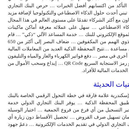
التأكد من اكتسابهم أفضل الخبرات … حرص البنك التجاري
بني أحدث حلول الذكاء الاصطناعي والتكنولوجيا لإضافة مزيد
 مع أكثر الشركاء تقدمًا على مستوى العالم في هذا المجال
ذكاء الاصطناعي … سهل على عملائه معرفة أماكن ماكينات
بر تقنية GPS المتوافرة على الموقع الإلكتروني للبنك … خدمة المساعد الآلي “ذكي” … قام
البنك التجاري الدولي بزيادة أعداد الماكينات المصممة لذوي الهمم من المكفوفين … ضعاف البصر إلى أكثر من 650
 مساعدة …تتيح المحفظة الذكية العديد من المعاملات المالية
رى في مصر … دفع فواتير الكهرباء والغاز والمياه والتليفون
المحمول والإنترنت … الشراء أونلاين ببطاقة افتراضية أو رمز الاستجابة السريع QR Code … إيداع وسحب الأموال من
لخدمات المالية للأفراد.
نيات الحديثة
لإسكندرية علامة فارقة في خطة التحول الرقمي الخاصة بالبنك
يق المحفظة الذكية … يوفر البنك التجاري الدولي خدمة
عبر التسجيل من أي فرع من فروع الجمعية … اختيار الوسيلة
 ضمان تسهيل صرف القروض … تحصيل الأقساط دون زيارة أي
ك التجاري الدولي في تقديم الخدمات الإلكترونية … دعمً جهود