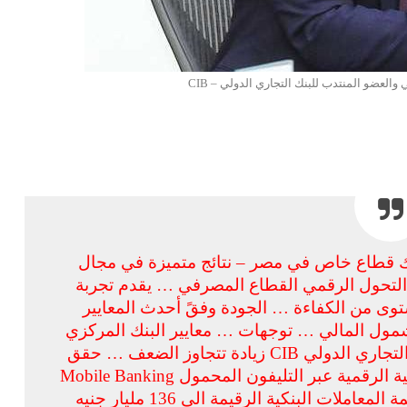
لعضو المنتدب للبنك التجاري الدولي – CIB
تجاري الدولي CIB – أكبر بنك قطاع خاص في مصر – نتائج متميزة في مجال
 العام السابق 2021 … يقود التحول الرقمي القطاع المصرفي … يقدم تجربة
توى من الكفاءة … الجودة وفقً أحدث المعايير
الشمول المالي … توجهات … معايير البنك المركزي
المصرى … الحكومة المصرية … شهد البنك التجاري الدولي CIB زيادة تتجاوز الضعف … حقق
نسبة تصل إلى 107% في عدد المعاملات البنكية الرقمية عبر التليفون المحمول Mobile Banking
حتى نهاية شهر ديسمبر2021 … ارتفعت قيمة المعاملات البنكية الرقيمة الى 136 مليار جنيه