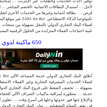
توفير أحدث الخدمات والطلبات عبر الإنترنت … إمكانية
لأجل … استبدال البطاقات الائتمانية /الخصم المباشر …
قرض … بطاقة ائتمانية وغيرها من الخدمات الأخرى لتقلي
لعملاء البنك التجاري الدولي بالتنقل بسهولة بين منتجات …
تلبية احتياجات العملاء المتزايدة من الحلول الرقمية البسي
650 ماكينة لذوي الهمم من المكفوفين
لعملاء الخدمات المصرفية التجارية وغير العملاء الاس
بسهولة … تخفيف الضغط على فروع البنك التجاري الدولي
حديثة … متطورة لمراقبة ماكينات الصراف الآلي للحفاظ
والإبلاغ عنها فور حدوثها وحلها في أسرع وقت … تطوير آلي
في بعض المهام التشغيلية … تولى البنك التجاري الدولي 