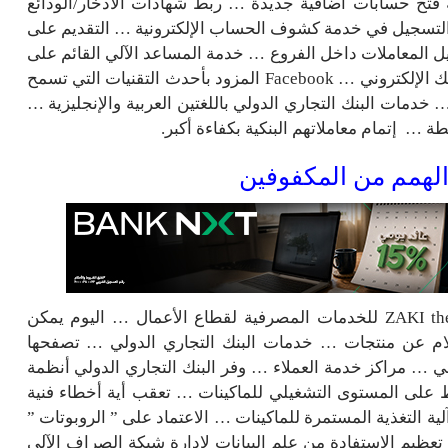
 فتح حسابات اضافية جديدة … ربط شهادات الادخار/الودائع
 التسجيل في خدمة كشوف الحساب الإلكترونية … التقديم على
ل المعاملات داخل الفروع … خدمة المساعد الآلي القائم على
تكنولوجيا الذكاء الاصطناعي ZAKI the Bot عبر موقع البنك الإلكتروني … Facebook المزود بأحدث التقنيات التي تسمح
 خدمات البنك التجاري الدولي باللغتين العربية والإنجليزية …
طة … إتمام معاملاتهم البنكية بكفاءة أكبر.
أطلق البنك التجاري الدولي خدمة المساعد الآلي ZAKI the Bot للخدمات المصرفية لقطاع الأعمال … اليوم يمكن
تعلام عن منتجات … خدمات البنك التجاري الدولي … تصفحها
 … مراكز خدمة العملاء … وفر البنك التجاري الدولي أنظمة
 على المستوى التشغيلي للماكينات … تعقب أية أخطاء فنية
ة التغذية المستمرة للماكينات … الاعتماد على ” الروبوتات ”
تعظيم الاستفادة من علم البيانات لإدارة شبكة الصراف الآلي