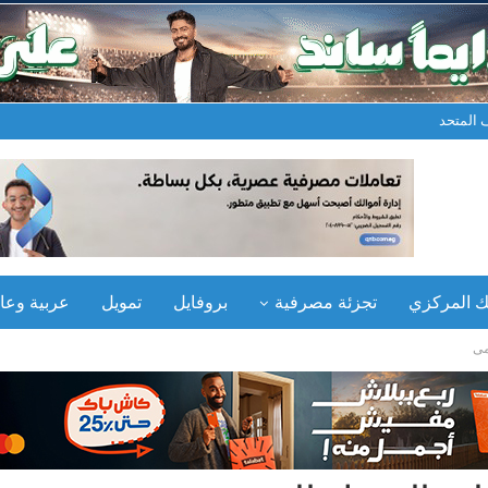
المتحد
نك المركزي
تجزئة مصرفية
بروفايل
تمويل
عربية وعال
مى