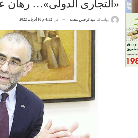
«التجارى الدولى»… رهان ع
في
4:52 م 10 أبريل، 2022
بواسطة
عبدالرحمن محمد