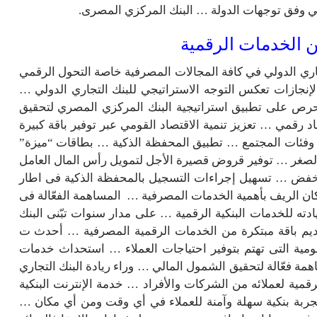
مي وفق توجهات الدولة … البنك المركزي المصرى.
ن الخدمات الرقمية
جاري الدولي في كافة المجالات المصرفية خاصة التحول الرقمي
نجازات تعكس التوجه الاستراتيجي للبنك التجاري الدولي …
حرص على تطبيق استراتيجية البنك المركزي المصري لتحقيق
رقمي … تعزيز تنمية الاقتصاد القومي عبر توفير باقة كبيرة
وفئات المجتمع … تطبيق المحفظة الذكية … بطاقات “ميزة”
الصغر … توفير قروض قصيرة الأجل لتمويل رأس المال العامل
نخفض … تسهيل إجراءات التسجيل بالمحفظة الذكية فى اطار
ن الريف بأهمية الخدمات المصرفية … المساهمة الفعّالة فى
دته للخدمات البنكية الرقمية … على مدار سنوات تبّنى البنك
تقديم باقة مبتكرة من الخدمات الرقمية المصرفية … أحدث ت
ليومية التى تهتم بتوفير احتياجات العملاء … استحداث خدمات
ة فعّالة لتحقيق الشمول المالي … وراء ريادة البنك التجاري
مية لعملائه من الشركات والأفراد … خدمة الإنترنت البنكية
ربة بنكية سهلة وآمنة للعملاء في أي وقت ومن أي مكان …