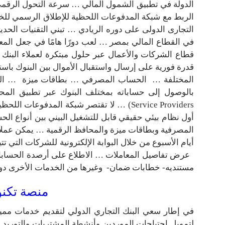
الدولة في تطبيق الشمول المالي … سرعة التحول الرقمي
الربط مع شبكة المدفوعات اللحظية للإطلاق الرسمي للخ
التجارى الدولى على دوره الريادي … تبني التقنيات الحد
في القطاع المالي بمصر … لعب دورًا هامًا في جعل الم
قدرة فورية على إرسال واستقبال الأموال بين البنوك باس
المختلفة … الحساب المصرفي … بطاقات ميزة … المح
أول نظام بيئي حقيقي قابل للتشغيل البيني بين أنواع الحس
المصرفية وبطاقات ميزة والمحافظ الرقمية … يمكن عمل
أيام الأسبوع من خلال البوابة الإلكترونية للشركات التي ت
عرض تفاصيل المعاملات … الاطلاع على أرصدة الحسابات … 
مستنديه- خطابات ضمان- وغيرها من الخدمات الأخرى دون ز
منصة تكنو
في إطار سعي البنك التجاري الدولي لتقديم خدمات مميز
لتمويل احتياجات الموردين وأنشطة المشتريات والتوريد وا