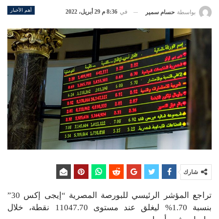
أهم الأخبار
في
8:36 م 29 أبريل، 2022
بواسطة
حسام سمير
شارك
تراجع المؤشر الرئيسي للبورصة المصرية “إيجى إكس 30”
بنسبة 1.70% ليغلق عند مستوى 11047.70 نقطة، خلال