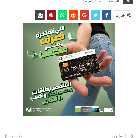
البورصة
خسائر البورصة
شارك
السابق
الأحدث