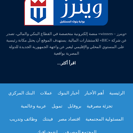
«وينرز – winners» منصة إلكترونية متخصصة في القطاع البنكي والمالي، تصدر
عن شركة «BIC» للاستشارات المالية. يستهدف الموقع أن يحتل مكانة رئيسية
على المستوي المحلي والإقليمي ليعبر عن واجهة الجمهورية الجديدة للدولة
المصرية بواقعية
اقرأ أكثر...
الرئيسية
أهم الأخبار
أخبار البنوك
عملات
البنك المركزي
تجزئة مصرفية
بروفايل
تمويل
عربية وعالمية
المسئولية المجتمعية
اقتصاد مصر
فينتك
وظائف وتدريب
المجتمع المصرفي
انفوجرافيك