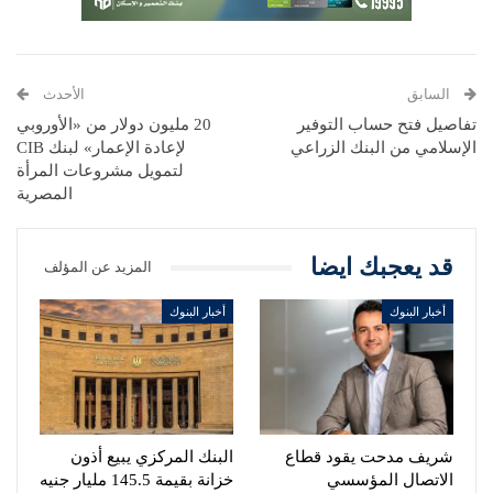
السابق
الأحدث
تفاصيل فتح حساب التوفير
20 مليون دولار من «الأوروبي
الإسلامي من البنك الزراعي
لإعادة الإعمار» لبنك CIB
لتمويل مشروعات المرأة
المصرية
قد يعجبك ايضا
المزيد عن المؤلف
أخبار البنوك
أخبار البنوك
شريف مدحت يقود قطاع
البنك المركزي يبيع أذون
الاتصال المؤسسي
خزانة بقيمة 145.5 مليار جنيه