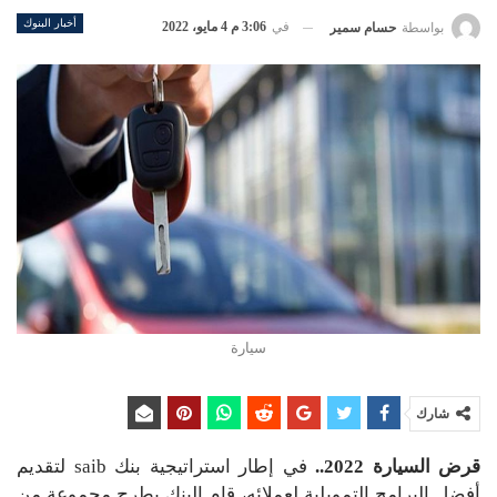
أخبار البنوك
في
3:06 م 4 مايو، 2022
بواسطة
حسام سمير
سيارة
شارك
قرض السيارة 2022..
في إطار استراتيجية بنك saib لتقديم
أفضل البرامج التمويلية لعملائه، قام البنك بطرح مجموعة من