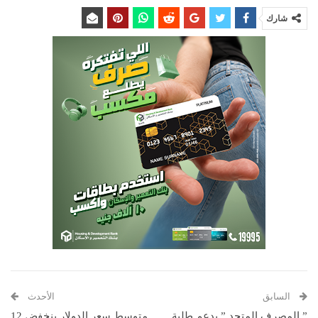
شارك
السابق
الأحدث
” المصرف المتحد ” يدعم طلبة
متوسط سعر الدولار ينخفض 12