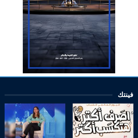
فينتك