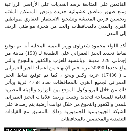
القائمين على المتابعة برصد التعديات على الأراضي الزراعية
ومنع ظهور مناطق عشوائية جديدة وتوفير المسكن الملائم
وتحسين فرص المعيشة وتشجيع الاستثمار العقاري لمواطني
القري والمدن بالمحافظات والحد من هجرة مواطني الريف
إلي المدن.
أكد اللواء محمود شعراوى وزير التنمية المحلية أنه تم توقيع
نقاط تحديد الحيز العمراني على الطبيعة لـ (158) مدينة من
إجمالى 229 مدينة، وبالنسبة للعزب والكفور والنجوع والتى
يبلغ عددها 30890 عزبة فتم الإنتهاء من اعتماد الجيز العمرانى
لـ ( 17436) عزبة وكفر ونجع ، كما تم توقيع نقاط الحيز
العمرانى لجميع القري بالمحافظات بعدد 4758 قرية ويأتى
ذلك من خلال البروتوكول الموقع بين الوزارة والهيئة المصرية
العامة للمساحة لتحديد وتثبيت ورصد علامات الحيز العمرانى
للمدن والكفور والنجوع من خلال ثوابت أرضية يتم رصدها على
الشبكة الجيوديسية للجمهورية وذلك بالتنسيق مع القيادات
التنفيذية والمختصين بالمحافظات.