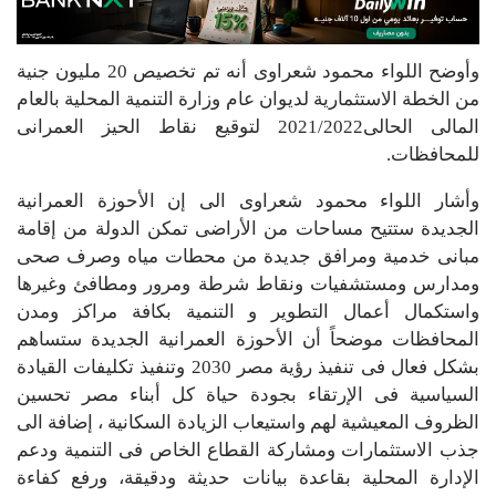
وأوضح اللواء محمود شعراوى أنه تم تخصيص 20 مليون جنية
من الخطة الاستثمارية لديوان عام وزارة التنمية المحلية بالعام
المالى الحالى2021/2022 لتوقيع نقاط الحيز العمرانى
للمحافظات.
وأشار اللواء محمود شعراوى الى إن الأحوزة العمرانية
الجديدة ستتيح مساحات من الأراضى تمكن الدولة من إقامة
مبانى خدمية ومرافق جديدة من محطات مياه وصرف صحى
ومدارس ومستشفيات ونقاط شرطة ومرور ومطافئ وغيرها
واستكمال أعمال التطوير و التنمية بكافة مراكز ومدن
المحافظات موضحاً أن الأحوزة العمرانية الجديدة ستساهم
بشكل فعال فى تنفيذ رؤية مصر 2030 وتنفيذ تكليفات القيادة
السياسية فى الإرتقاء بجودة حياة كل أبناء مصر تحسين
الظروف المعيشية لهم واستيعاب الزيادة السكانية ، إضافة الى
جذب الاستثمارات ومشاركة القطاع الخاص فى التنمية ودعم
الإدارة المحلية بقاعدة بيانات حديثة ودقيقة، ورفع كفاءة