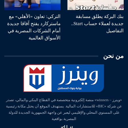
بنك البركة يطلق مسابقة
التركي: تعاون «الأهلي» مع
جديدة لعملاء حساب Start..
ماستركارد يفتح آفاقا جديدة
التفاصيل
أمام الشركات المصرية في
الأسواق العالمية
من نحن
«وينرز – winners» منصة إلكترونية متخصصة في القطاع البنكي والمالي، تصدر
عن شركة «BIC» للاستشارات المالية. يستهدف الموقع أن يحتل مكانة رئيسية
على المستوي المحلي والإقليمي ليعبر عن واجهة الجمهورية الجديدة للدولة
المصرية بواقعية