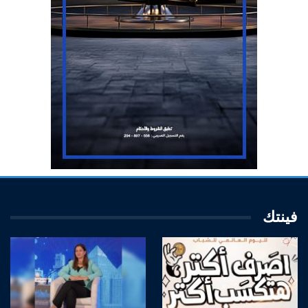
فينتك