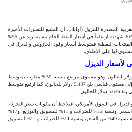
لبترول
بية المصدرة للبترول (أوابك)، أن المتتبع للتطورات الأخيرة
في السوق النفطية، يلاحظ أن الفترة المنقضية من عام 2022 شهدت ارتفاعاً في أسعار النفط الخام بنسبة تزيد عن 55%
ر المنتجات النفطية فمتوسط أسعار وقود الجازولين والديزل في
مستوى لها على الإطلاق.
 لأسعار الديزل
وبلغ متوسط أسعار الغازولين العادي اليوم نحو 4.848 دولار للغالون وهو مستوى مرتفع بنسبة 59% مقارنة بمتوسط
أسعار عام 2021، أما أسعار الغازولين الممتاز فقد وصلت إلى مستوى قياسي بلغ 5.487 دولار للجالون، كما ارتفع متوسط
لجالون.
والديزل في السوق الأمريكي، فيلاحظ أن مكونات سعر التجزئة
بالنسبة للغازولين تشكل حصة الخام منها نسبة 60% من السعر، ونسبة 12% للضرائب و 11% للتسويق والتوزيع، و17%
لهامش التكرير. وبالنسبة لأسعار الديزل فيمثل النفط الخام نسبة 49% من السعر، ونسبة 11% للضرائب و 12% للتسويق