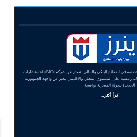
«وينرز – winners» منصة إلكترونية متخصصة في القطاع البنكي والمالي، تصدر عن شركة «BIC» للاستشارات
انة رئيسية على المستوي المحلي والإقليمي ليعبر عن واجهة الجمهورية
الجديدة للدولة المصرية بواقعية
اقرأ أكثر...