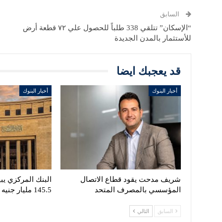
السابق
“الإسكان” تتلقي 338 طلباً للحصول علي ۷۲ قطعة أرض
للأستثمار بالمدن الجديدة
قد يعجبك ايضا
أخبار البنوك
أخبار البنوك
شريف مدحت يقود قطاع الاتصال
البنك المركزي يبي
المؤسسي بالمصرف المتحد
145.5 مليار جنيه
السابق
التالي