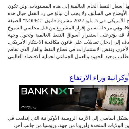
 أسعار النفط الخام العالمية إلى هذه المستويات، ولن تكون
لأوضاع في السابق، ولا يجب أن نبالغ في رد الفعل حيال هذه
الأوضاع، غير أن إقرار اللجنة القضائية في مجلس الشيوخ الأمريكي في 5 مايو 2022 مشروع قانون “NOPEC” الصيغة
المختصرة لعبارة No Oil Producing and Exporting Cartels، وهي مرحلة تسبق إقرار المشروع من قبل مجلسي الشيوخ
اً، قد يؤثرعلى استقرار أسواق النفط العالمية وتحول وجهة
دف إلى إدخال تعديلات على قانون مكافحة الاحتكار الأمريكي،
الأخرى ونقص الاستثمارات في قطاع النفط والغاز الذي تفاقم
طلب توحيد الجهود والعمل الجماعي لحماية الاقتصاد العالمي
وكرانية وراء الارتفاع
شكل أساسي إلى الأزمة الروسية الأوكرانية التي إندلعت في