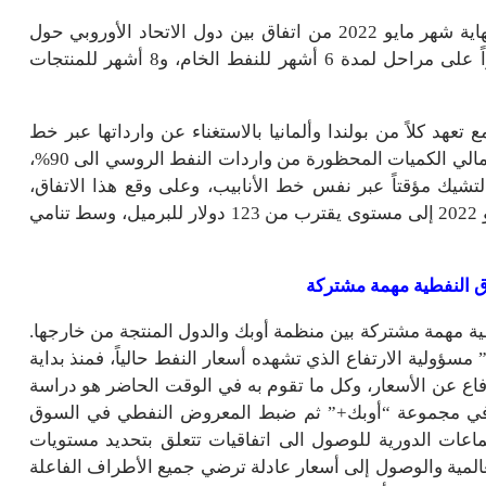
وكان اَخر الخطوات المتخذه في هذا الاتجاه ما تم في نهاية شهر مايو 2022 من اتفاق بين دول الاتحاد الأوروبي حول
خطة تقضي بحظر واردات النفط الروسية المنقولة بحراً على مراحل لمدة 6 أشهر للنفط الخام، و8 أشهر للمنتجات
عهد كلاً من بولندا وألمانيا بالاستغناء عن وارداتها عبر خط
أنابيب Druzhba بحلول نهاية عام 2022، مما يعني رفع إجمالي الكميات المحظورة من واردات النفط الروسي الى 90%،
كيا والتشيك مؤقتاً عبر نفس خط الأنابيب، وعلى وقع هذا الاتفاق،
ارتفعت أسعار العقود الاَجلة لخام برنت تسليم شهر يوليو 2022 إلى مستوى يقترب من 123 دولار للبرميل، وسط تنامي
ق النفطية مهمة مشتركة
ة مهمة مشتركة بين منظمة أوبك والدول المنتجة من خارجها.
سؤولية الارتفاع الذي تشهده أسعار النفط حالياً، فمنذ بداية
دفاع عن الأسعار، وكل ما تقوم به في الوقت الحاضر هو دراسة
ها في مجموعة “أوبك+” ثم ضبط المعروض النفطي في السوق
ماعات الدورية للوصول الى اتفاقيات تتعلق بتحديد مستويات
عالمية والوصول إلى أسعار عادلة ترضي جميع الأطراف الفاعلة