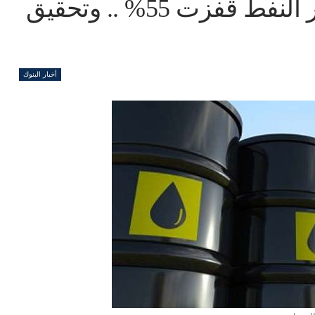
الأمين العام لـ”أوابك”: أسعار النفط قفزت 55% .. وتحقيق
أخبار البنوك