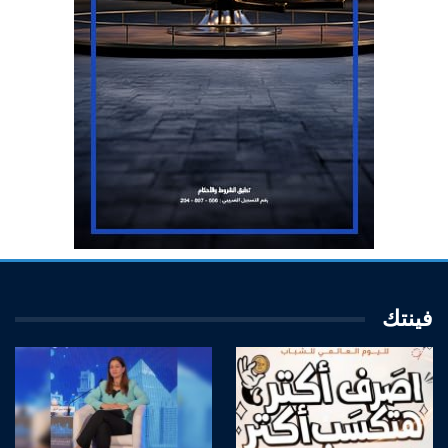
فينتك