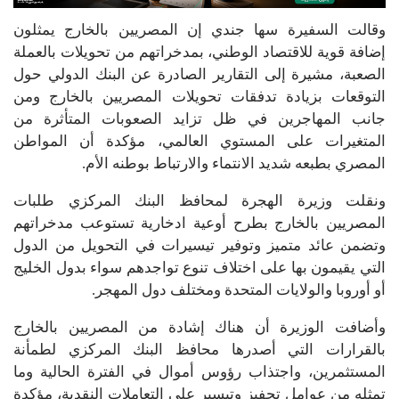
وقالت السفيرة سها جندي إن المصريين بالخارج يمثلون
إضافة قوية للاقتصاد الوطني، بمدخراتهم من تحويلات بالعملة
الصعبة، مشيرة إلى التقارير الصادرة عن البنك الدولي حول
التوقعات بزيادة تدفقات تحويلات المصريين بالخارج ومن
جانب المهاجرين في ظل تزايد الصعوبات المتأثرة من
المتغيرات على المستوي العالمي، مؤكدة أن المواطن
المصري بطبعه شديد الانتماء والارتباط بوطنه الأم.
ونقلت وزيرة الهجرة لمحافظ البنك المركزي طلبات
المصريين بالخارج بطرح أوعية ادخارية تستوعب مدخراتهم
وتضمن عائد متميز وتوفير تيسيرات في التحويل من الدول
التي يقيمون بها على اختلاف تنوع تواجدهم سواء بدول الخليج
أو أوروبا والولايات المتحدة ومختلف دول المهجر.
وأضافت الوزيرة أن هناك إشادة من المصريين بالخارج
بالقرارات التي أصدرها محافظ البنك المركزي لطمأنة
المستثمرين، واجتذاب رؤوس أموال في الفترة الحالية وما
تمثله من عوامل تحفيز وتيسير على التعاملات النقدية، مؤكدة