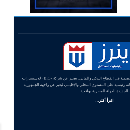
«وينرز – winners» منصة إلكترونية متخصصة في القطاع البنكي والمالي، تصدر عن شركة «BIC» للاستشارات
انة رئيسية على المستوي المحلي والإقليمي ليعبر عن واجهة الجمهورية
الجديدة للدولة المصرية بواقعية
اقرأ أكثر...