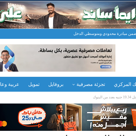
نك المركزي
تجزئة مصرفية
بروفايل
تمويل
عربية وعال
لبنوك