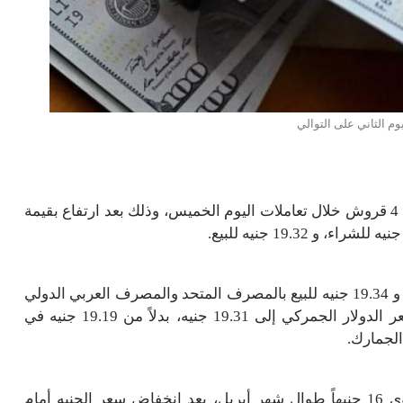
يوم الثاني على التوالي
قفز سعر الدولار أمام الجنيه بالبنك الأهلي المصري بقيمة 4 قروش خلال تعاملات اليوم الخميس، وذلك بعد ارتفاع بقيمة
وسجل أعلى سعر للدولار بالبنوك عند 19.28 جنيه للشراء و 19.34 جنيه للبيع بالمصرف المتحد والمصرف العربي الدولي
والأهلي المتحد. ورفعت وزارة المالية، أمس الأربعاء، سعر الدولار الجمركي إلى 19.31 جنيه، بدلاً من 19.19 جنيه في
لجمارك.
وكانت الجمارك حددت سعر الدولار الجمركي عند مستوى 16 جنيهاً طوال شهر أبريل، بعد انخفاض سعر الجنيه أمام