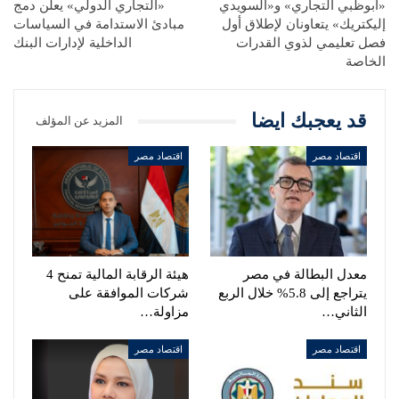
«أبوظبي التجاري» و«السويدي
«التجاري الدولي» يعلن دمج
إليكتريك» يتعاونان لإطلاق أول
مبادئ الاستدامة في السياسات
فصل تعليمي لذوي القدرات
الداخلية لإدارات البنك
الخاصة
قد يعجبك ايضا
المزيد عن المؤلف
اقتصاد مصر
اقتصاد مصر
معدل البطالة في مصر
هيئة الرقابة المالية تمنح 4
يتراجع إلى 5.8% خلال الربع
شركات الموافقة على
الثاني…
مزاولة…
اقتصاد مصر
اقتصاد مصر