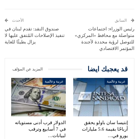
السابق
الأحدث
رئيس الوزراء: اجتماعات
صندوق النقد: تقدم لبنان في
متواصلة مع محافظ «المركزي»
تنفيذ الإصلاحات المُتفق عليها لا
للتوصل لرؤية محددة لأجندة
يزال بطيئًا للغاية
المؤتمر الاقتصادي
قد يعجبك ايضا
المزيد عن المؤلف
عربية وعالمية
عربية وعالمية
إنتيسا سان باولو يحقق
الدولار قرب أدنى مستوياته
أرباحًا بقيمة 5.6 مليارات
في 7 أسابيع وترقب
يورو في…
لبيانات…