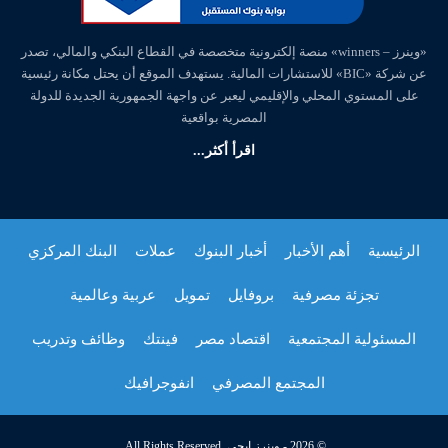
«وينرز – winners» منصة إلكترونية متخصصة في القطاع البنكي والمالي، تصدر
عن شركة «BIC» للاستشارات المالية. يستهدف الموقع أن يحتل مكانة رئيسية
على المستوي المحلي والإقليمي ليعبر عن واجهة الجمهورية الجديدة للدولة
المصرية بواقعية
اقرأ أكثر...
الرئيسية
أهم الأخبار
أخبار البنوك
عملات
البنك المركزي
تجزئة مصرفية
بروفايل
تمويل
عربية وعالمية
المسئولية المجتمعية
اقتصاد مصر
فينتك
وظائف وتدريب
المجتمع المصرفي
انفوجرافيك
© 2026 - وينرز إيجي. All Rights Reserved.